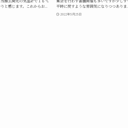
は当館玄関先の気温計で１６℃
集会を行わず書面開催も多いですが少しず
りと感じます。これからお...
平時に戻すような雰囲気になりつつありま..
日
2022年5月25日