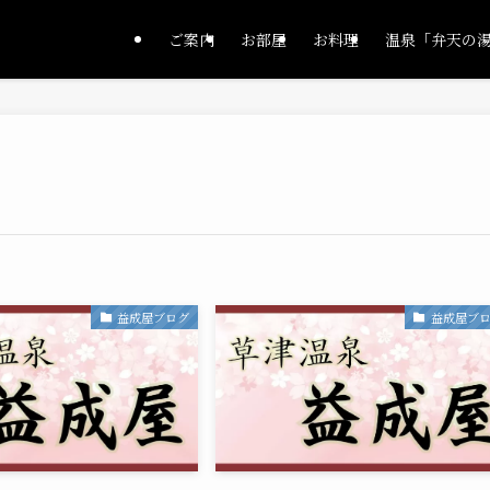
ご案内
お部屋
お料理
温泉「弁天の
益成屋ブログ
益成屋ブ