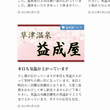
した。温泉街の上空は黒い雲が広がっていま
ださい。気温
した。連休をいただきゆっくり休ませてい...
と低めでひんや
2022年5月27日
2022年5月26
益成屋ブログ
本日も気温が上がっています
少し雲が広がっていますが本日も気温が上が
って気持ちの良い日になっています。本日と
明日の二日間は休館日となります。大変ご迷
惑をおかけして申し訳ありませんがご了承く
ださい。気温は当館玄関先の気温計で２２℃
まで上がっています。手すりのお花も日光...
2022年5月25日