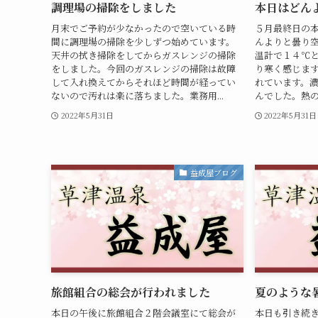
調理場の掃除をしました
本日はどん
月末でご予約が少なかったので空いている時
５月最終日の
間に調理場の掃除を少しずつ始めています。
んよりと曇り
天井の拭き掃除をしてからガスレンジの掃除
温計で１４℃
をしました。今回のガスレンジの掃除は故障
り寒く感じま
して入れ換えてからそれほど時間が経ってい
れています。
ないので汚れは楽に落ちました。業務用...
んでした。熱の
2022年5月31日
2022年5月31日
益成屋ブログ
旅館組合の総会が行われました
夏のような
本日の午後に旅館組合２階会議室にて総会が
本日も引き続