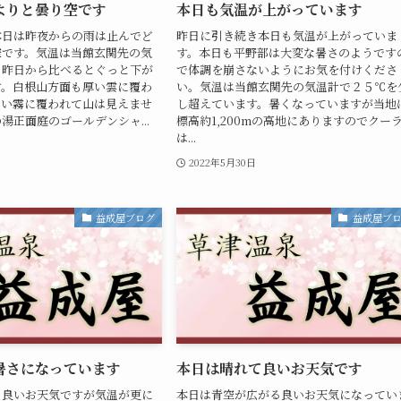
よりと曇り空です
本日も気温が上がっています
本日は昨夜からの雨は止んでど
昨日に引き続き本日も気温が上がっていま
空です。気温は当館玄関先の気
す。本日も平野部は大変な暑さのようです
と昨日から比べるとぐっと下が
で体調を崩さないようにお気を付けくださ
す。白根山方面も厚い雲に覆わ
い。気温は当館玄関先の気温計で２５℃を
濃い霧に覆われて山は見えませ
し超えています。暑くなっていますが当地
湯正面庭のゴールデンシャ...
標高約1,200mの高地にありますのでクー
は...
2022年5月30日
益成屋ブログ
益成屋ブ
暑さになっています
本日は晴れて良いお天気です
き良いお天気ですが気温が更に
本日は青空が広がる良いお天気になってい