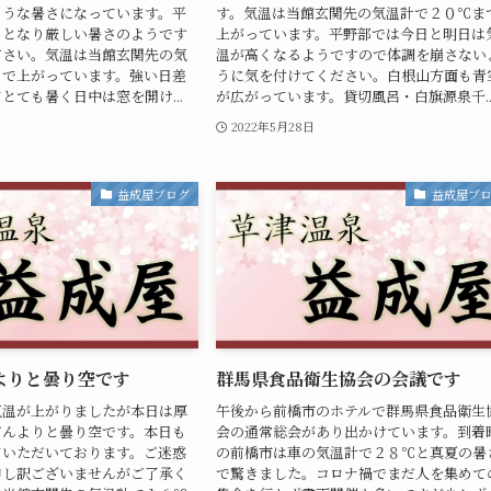
ような暑さになっています。平
す。気温は当館玄関先の気温計で２０℃ま
日となり厳しい暑さのようです
上がっています。平野部では今日と明日は
ださい。気温は当館玄関先の気
温が高くなるようですので体調を崩さない
まで上がっています。強い日差
うに気を付けてください。白根山方面も青
とても暑く日中は窓を開け...
が広がっています。貸切風呂・白旗源泉千..
日
2022年5月28日
益成屋ブログ
益成屋ブ
よりと曇り空です
群馬県食品衛生協会の会議です
気温が上がりましたが本日は厚
午後から前橋市のホテルで群馬県食品衛生
どんよりと曇り空です。本日も
会の通常総会があり出かけています。到着
ていただいております。ご迷惑
の前橋市は車の気温計で２８℃と真夏の暑
申し訳ございませんがご了承く
で驚きました。コロナ禍でまだ人を集めて