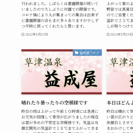
行われました。しばらくは書面開催が続いて
上がって夏の
いましたので久しぶりに対面での開催です。
野部では真夏
コロナ禍により人が集まっての集会は出来ず
のでご自愛く
に書面開催の会もまだ多々ありますが少しず
温計で２５℃
つ平時に戻ってくれたらと思います。
しが照りつけて
2022年5月29日
2022年5月29
益成屋ブログ
晴れたり曇ったりの空模様です
本日はどん
昨日の雨は上がって午前１０時頃には急速に
昨日は晴れて
お天気が回復して青空が広がりましたが現在
い雲が広がり
は雲が多めの不安定な空模様です。気温は当
休館日とさせ
館玄関先の気温計で１８℃まで上がってきま
をおかけして