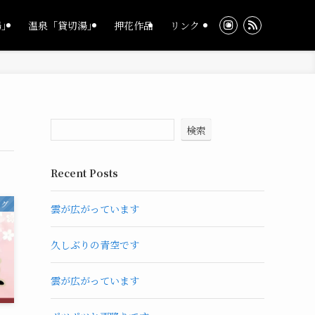
湯」
温泉「貸切湯」
押花作品
リンク
検索
Recent Posts
ログ
雲が広がっています
久しぶりの青空です
雲が広がっています