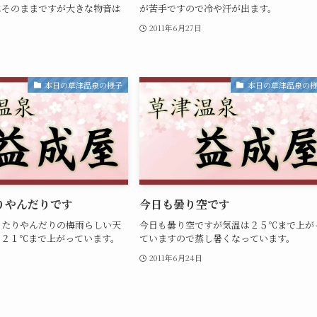
はそのままですが大きな物音は
が苦手ですので冷や汗が出ます。
。
2011年6月27日
本日の草津温泉の様子
本日の草津温泉の
りやんだりです
今日も曇り空です
ったりやんだりの梅雨らしい天
今日も曇り空ですが気温は２５℃まで上が
は２１℃まで上がっています。
ていますので蒸し暑くなっています。
2011年6月24日