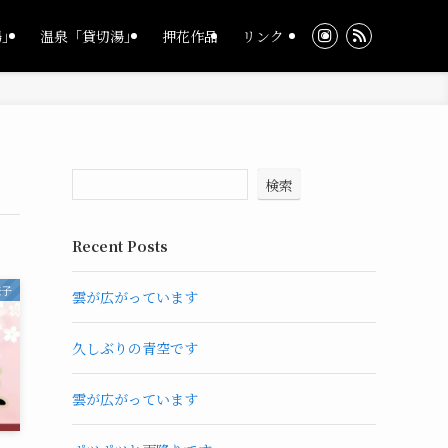
湯」
温泉「貸切湯」
押花作品
リンク
検索
Recent Posts
様子
雲が広がっています
久しぶりの青空です
雲が広がっています