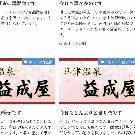
任者の講習会です
今日も雲が多めです
山レストハウスで食品衛生責任
所々に青空が見えますが雲が多めです。気
があり手伝いに出ています。３
は２５℃まで上がっていますが風が吹いて
義務付けられています。
て爽やかな陽気です。天狗山も緑が綺麗で
す。マレットゴルフなど夏の営業をしてい
す。
2011年6月29日
館内・館外整備
本日の草津温泉の
の様子です
今日もどんよりと曇り空です
すが一部を残しほぼステンレス
今日もどんよりと曇り空の梅雨空です。気
した。今日は職人さんが来て雨
は１９℃と今日も低めです。画像は足場３
っています。外観の塗装工事が
部分から下の通りを撮りました。私は高い