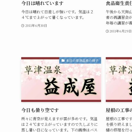
今日は晴れています
食品衛生責
今日は晴れて日差しが強いです。気温は２
午後から天狗
４℃まで上がって暑くなっています。
者の再講習会
年毎の講習が
2011年6月30日
2011年6月29日
本日の草津温泉の様子
今日も曇り空です
屋根の工事
所々に青空が見えますが雲が多めです。気温
屋根の工事で
は２４℃まで上がっていますので久しぶりに
を張り終えま
蒸し暑い日になっています。下の画像はバス
樋の修理を行