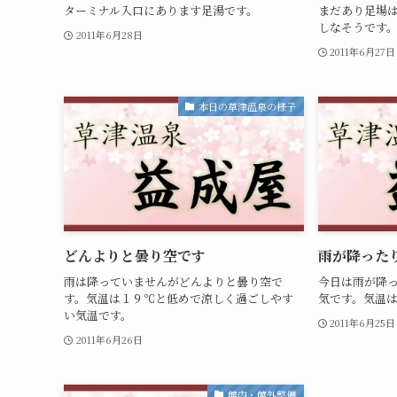
ターミナル入口にあります足湯です。
まだあり足場
しなそうです
2011年6月28日
2011年6月27日
本日の草津温泉の様子
どんよりと曇り空です
雨が降った
雨は降っていませんがどんよりと曇り空で
今日は雨が降
す。気温は１９℃と低めで涼しく過ごしやす
気です。気温
い気温です。
2011年6月25日
2011年6月26日
館内・館外整備