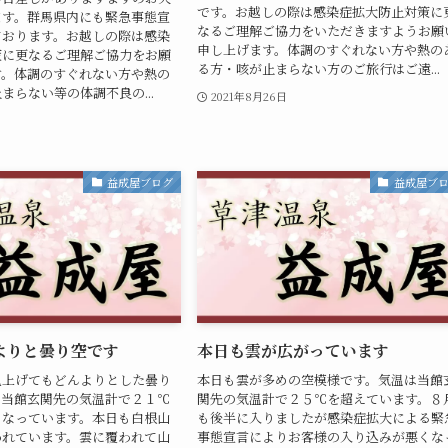
です。お越しの際は感染症拡大防止対策に
ます。群馬県内にも緊急事態宣
なるご理解ご協力をいただきますようお願
ております。お越しの際は感染
申し上げます。体調のすぐれない方や熱の
策に更なるご理解ご協力をお願
る方・咳が止まらない方のご旅行はご遠...
す。体調のすぐれない方や熱の
まらない等の体調不良の...
2021年8月26日
益成屋ブログ
益成屋ブ
よりと曇り空です
本日も雲が広がっています
見上げてもどんよりとした曇り
本日も雲が多めの空模様です。気温は当館
は当館玄関先の気温計で２１℃
関先の気温計で２５℃を超えています。８
くなっています。本日も白根山
も後半に入りましたが感染症拡大による緊
われています。雲に覆われて山
事態宣言によりお客様の入り込みが悪くな