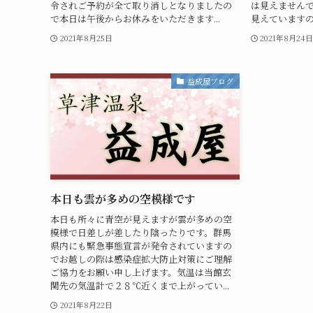
令されご予約が全て取り消しとなりましたの
は見えません
で本日は午後からお休みをいただきます...
見えています
2021年8月25日
2021年8月24
益成屋ブログ
本日も雲が多めの空模様です
本日も所々に青空が見えますが雲が多めの空
模様で日差しが差したり陰ったりです。群馬
県内にも緊急事態宣言が発令されていますの
でお越しの際は感染症拡大防止対策にご理解
ご協力をお願い申し上げます。気温は当館玄
関先の気温計で２８℃近くまで上がってい...
2021年8月22日