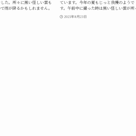
でした。所々に黒い怪しい雲も
ています。今年の夏もじっと我慢のようで
ので雨が降るかもしれません。
す。午前中に撮った時は黒い怪しい雲が所々.
日
2021年8月23日