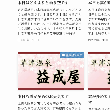
本日はどんよりと曇り空です
本日も雲が
８月最終日の本日は雲が広がっていてどんよ
本日は昨日よ
りと曇り空です。本日８月３１日から９月３
日差しは少な
日まで夏季休暇とさせていただきます。大変
まで群馬県内
ご迷惑をおかけして申し訳ありませんがよろ
おりますので
しくお願いいたします。【令和３年９月１２
策に更なるご
日まで群馬県内にも緊急事態宣言が発令...
す】【熱のある
2021年8月31日
2021年8月30日
益成屋ブログ
本日も雲が多めのお天気です
雲が多めで
す
本日も昨日と同じような雲が多めで晴れたり
曇ったりのお天気です。群馬県内にも９月１
雲が多めです