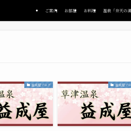
ご案内
お部屋
お料理
温泉「弁天の
益成屋ブログ
益成屋ブ