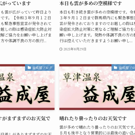
広がっています
本日も雲が多めの空模様です
りも雲が広がっていて昨日より
本日も引き続き雲が多めの空模様です。令
めです。【令和３年９月１２日
３年９月１２日まで群馬県内にも緊急事態
にも緊急事態宣言が発令されて
言が発令されておりますのでお越しの際は
お越しの際は感染症拡大防止対
染症拡大防止対策に更なるご理解ご協力を
理解ご協力をお願い申し上げま
願い申し上げます。発熱や体調不良の方の
方や体調不良の方の旅行...
行は控えていただきますようお願い申し...
2021年8月29日
益成屋ブログ
益成屋ブ
すがまずまずのお天気で
晴れたり曇ったりのお天気です
雲が多めで晴れたり曇ったりのお天気です
８月も後半となり営業的には最後の追い込
が日差しがありまずまずのお天