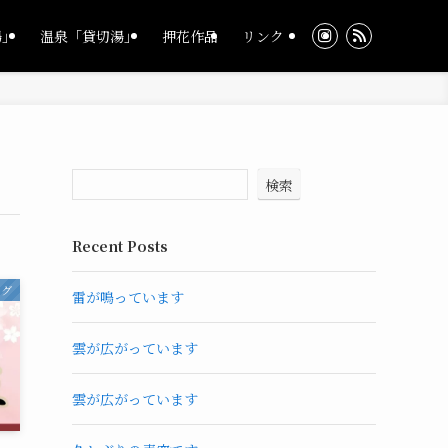
湯」
温泉「貸切湯」
押花作品
リンク
検索
Recent Posts
ログ
雷が鳴っています
雲が広がっています
雲が広がっています