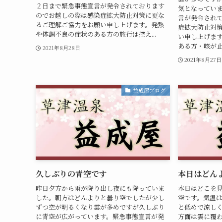
２日まで緊急事態宣言が発令されております
気となってい
のでお越しの際は感染症拡大防止対策に更な
言が発令され
るご理解ご協力をお願い申し上げます。発熱
症拡大防止対
や体調不良の症状のある方の旅行は控え...
い申し上げま
ある方・咳が止
2021年8月28日
2021年8月27日
益成屋ブログ
久しぶりの青空です
本日はどん
昨日夕方から雨が降り出し夜にも降っていま
本日はどこを
した。朝方はどんよりと曇り空でしたが少し
空です。気温
ずつ空が明るくなり雲が多めですが久しぶり
と低めで涼し
に青空が広がっています。緊急事態宣言が発
方面は雲に覆