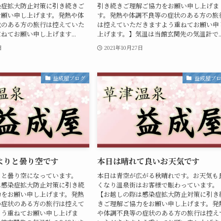
染症拡大防止対策に引き続きご
引き続きご理解ご協力をお願い申し上げま
お願い申し上げます。発熱や体
す。発熱や体調不良等の症状のある方の旅
状のある方の旅行は控えていた
は控えていただきますよう重ねてお願い申
ねてお願い申し上げます...
上げます。】気温は当館玄関先の気温計で..
日
2021年10月27日
益成屋ブログ
益成屋ブ
よりと曇り空です
本日は晴れて良いお天気です
りと曇り空になっています。
本日は青空が広がる秋晴れです。お天気も
は感染症拡大防止対策に引き続
くなり温泉街はお客様で賑わっています。
力をお願い申し上げます。発熱
【お越しの際は感染症拡大防止対策に引き
の症状のある方の旅行は控えて
きご理解ご協力をお願い申し上げます。発
よう重ねてお願い申し上げま
や体調不良等の症状のある方の旅行は控え