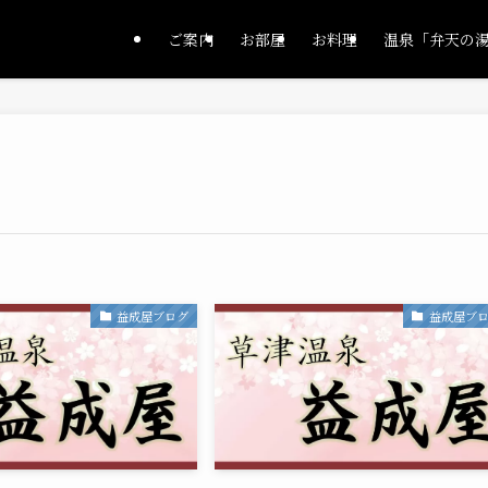
ご案内
お部屋
お料理
温泉「弁天の
益成屋ブログ
益成屋ブ