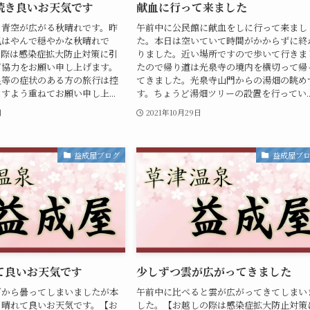
続き良いお天気です
献血に行って来ました
き青空が広がる秋晴れです。昨
午前中に公民館に献血をしに行って来まし
風はやんで穏やかな秋晴れで
た。本日は空いていて時間がかからずに終
の際は感染症拡大防止対策に引
りました。近い場所ですので歩いて行きま
ご協力をお願い申し上げます。
たので帰り道は光泉寺の境内を横切って帰
良等の症状のある方の旅行は控
てきました。光泉寺山門からの湯畑の眺め
すよう重ねてお願い申し上...
す。ちょうど湯畑ツリーの設置を行ってい..
日
2021年10月29日
益成屋ブログ
益成屋ブ
て良いお天気です
少しずつ雲が広がってきました
ぎから曇ってしまいましたが本
午前中に比べると雲が広がってきてしまい
ろ晴れて良いお天気です。【お
した。【お越しの際は感染症拡大防止対策