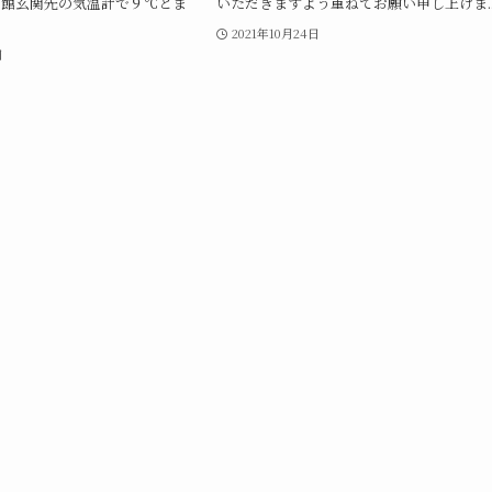
当館玄関先の気温計で９℃とま
いただきますよう重ねてお願い申し上げま..
2021年10月24日
日