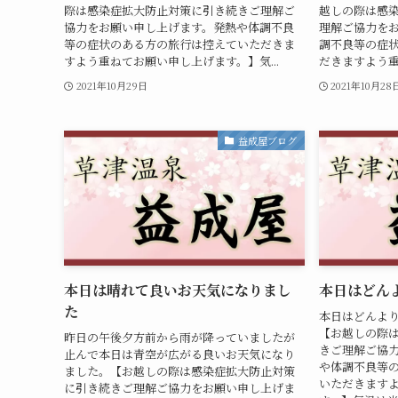
際は感染症拡大防止対策に引き続きご理解ご
越しの際は感
協力をお願い申し上げます。発熱や体調不良
理解ご協力を
等の症状のある方の旅行は控えていただきま
調不良等の症
すよう重ねてお願い申し上げます。】気...
だきますよう重
2021年10月29日
2021年10月28
益成屋ブログ
本日は晴れて良いお天気になりまし
本日はどん
た
本日はどんよ
【お越しの際
昨日の午後夕方前から雨が降っていましたが
きご理解ご協
止んで本日は青空が広がる良いお天気になり
や体調不良等
ました。【お越しの際は感染症拡大防止対策
いただきます
に引き続きご理解ご協力をお願い申し上げま