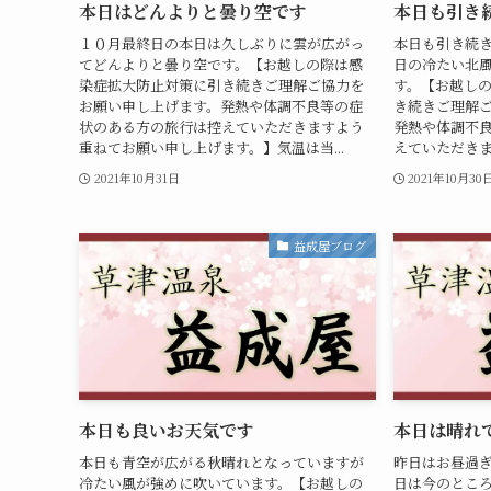
本日はどんよりと曇り空です
本日も引き
１０月最終日の本日は久しぶりに雲が広がっ
本日も引き続
てどんよりと曇り空です。【お越しの際は感
日の冷たい北
染症拡大防止対策に引き続きご理解ご協力を
す。【お越し
お願い申し上げます。発熱や体調不良等の症
き続きご理解
状のある方の旅行は控えていただきますよう
発熱や体調不
重ねてお願い申し上げます。】気温は当...
えていただきま
2021年10月31日
2021年10月30
益成屋ブログ
本日も良いお天気です
本日は晴れ
本日も青空が広がる秋晴れとなっていますが
昨日はお昼過
冷たい風が強めに吹いています。【お越しの
日は今のとこ