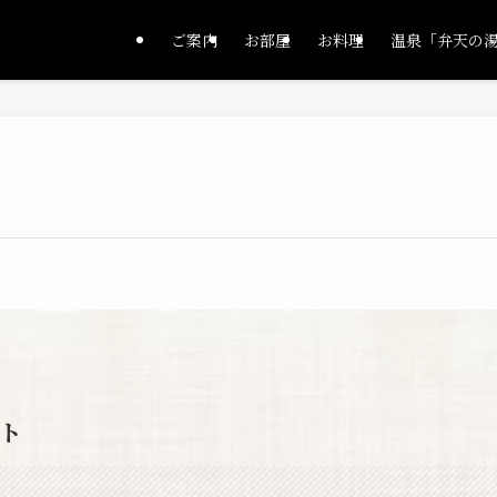
ご案内
お部屋
お料理
温泉「弁天の
ト