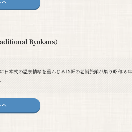
トへ
ditional Ryokans）
に日本式の温泉情緒を重んじる15軒の老舗旅館が集り昭和59
。
トへ