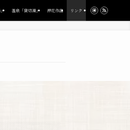
湯」
温泉「貸切湯」
押花作品
リンク