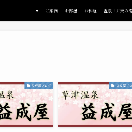
ご案内
お部屋
お料理
温泉「弁天の
益成屋ブログ
益成屋ブ