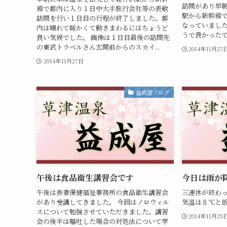
訪問があり早朝
線で都内に入り１日中大手旅行会社等の表敬
駅から新幹線
訪問を行い１日目の行程が終了しました。都
なっていまし
内は晴れて暖かくて動きまわるにはちょうど
うで良かった
良い気候でした。 画像は１日目最後の訪問先
の東武トラベルさん玄関前からのスカイ...
2014年11月27
2014年11月27日
益成屋ブログ
午後は食品衛生講習会です
今日は雨が
午後は吾妻保健福祉事務所の食品衛生講習会
三連休が終わ
があり受講してきました。 今回はノロウィル
気温は８℃と
スについて勉強させていただきました。講習
2014年11月25
会の後半は嘔吐した場合の対処法について学