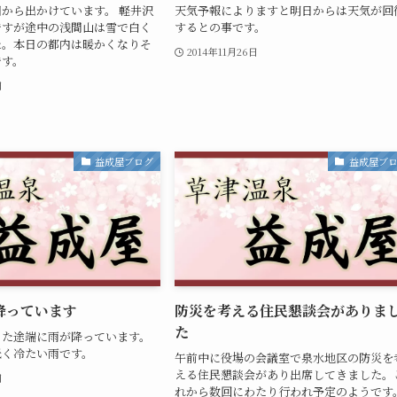
から出かけています。 軽井沢
天気予報によりますと明日からは天気が回
ですが途中の浅間山は雪で白く
するとの事です。
た。本日の都内は暖かくなりそ
2014年11月26日
です。
日
益成屋ブログ
益成屋ブ
降っています
防災を考える住民懇談会がありま
た
った途端に雨が降っています。
低く冷たい雨です。
午前中に役場の会議室で泉水地区の防災を
える住民懇談会があり出席してきました。
日
れから数回にわたり行われ予定のようです