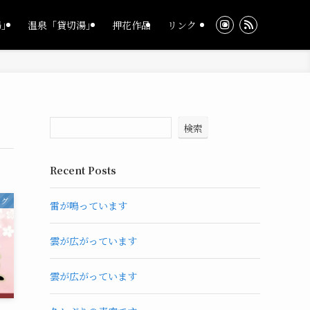
湯」
温泉「貸切湯」
押花作品
リンク
検索
Recent Posts
ログ
雷が鳴っています
雲が広がっています
雲が広がっています