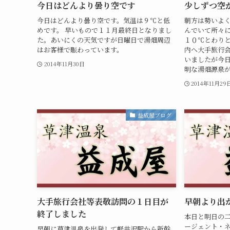
今日はどんより曇り空です
少しずつ空
今日はどんより曇り空です。気温は９℃と低
朝方は勢いよ
めです。 早いもので１１月最終日となりまし
んでいて所々
た。あいにくの天気ですが日曜日で湯畑周辺
１０℃とわりと
はお客様で賑わっています。
内へ大手旅行
いましたが今
2014年11月30日
明な湯畑源泉が
2014年11月29
益成屋ブログ
大手旅行会社等表敬訪問の１日目が
早朝より出
終了しました
本日と明日の
ージェント・
早朝に草津温泉を出発して軽井沢駅から新幹