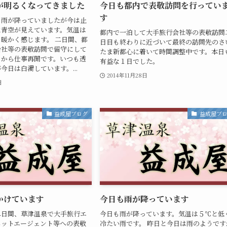
が明るくなってきました
今日も都内で表敬訪問を行ってい
す
く雨が降っていましたが今は止
に青空が見えています。気温は
都内で一泊して大手旅行会社等の表敬訪問
暖かく感じます。 二日間、都
日目も終わりに近づいて最終の訪問先のさ
会社等の表敬訪問で留守にして
たま新都心に着いて時間調整中です。本日
日から仕事再開です。いつも透
有益な１日でした。
今日は白濁しています。...
2014年11月28日
日
益成屋ブログ
益成屋ブ
かけています
今日も雨が降っています
二日間、草津温泉で大手旅行エ
今日も雨が降っています。気温は５℃と低
ネットエージェント等への表敬
冷たい雨です。 昨日と今日は雨のようです