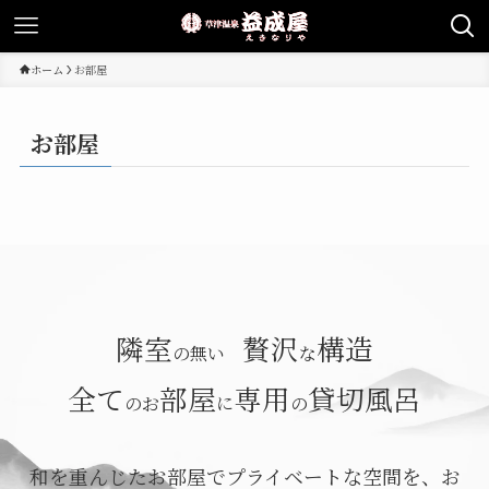
ホーム
お部屋
お部屋
隣室
贅沢
構造
の無い
な
全て
部屋
専用
貸切風呂
のお
に
の
和を重んじたお部屋でプライベートな空間を、お