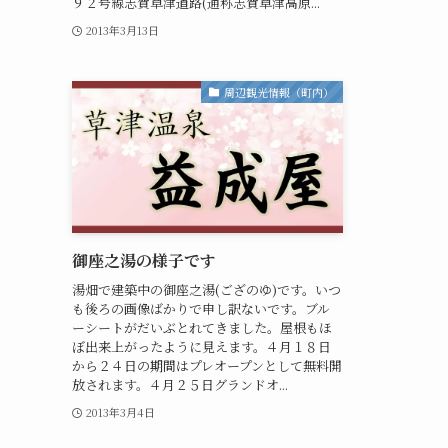
９２号線志賀草津道路(通称志賀草津高原...
2013年3月13日
周辺観光情報（町内）
御座之湯の様子です
湯畑で建築中の御座之湯(ござのゆ)です。いつ
も後ろの画像ばかりで申し訳ないです。ブル
ーシートがだいぶとれてきました。屋根もほ
ぼ出来上がったように見えます。４月１８日
から２４日の期間はプレオープンとして無料開
放されます。４月２５日グランドオ...
2013年3月4日