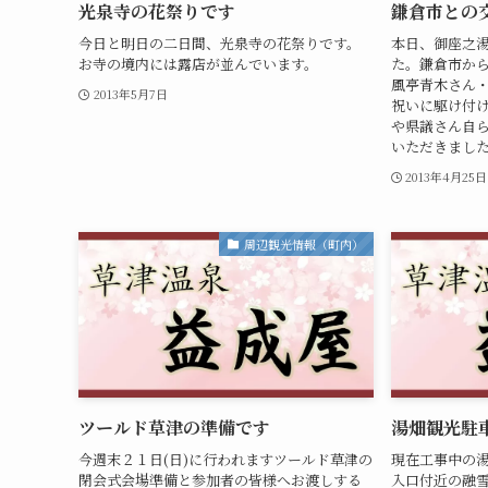
光泉寺の花祭りです
鎌倉市との
今日と明日の二日間、光泉寺の花祭りです。
本日、御座之
お寺の境内には露店が並んでいます。
た。鎌倉市か
風亭青木さん
2013年5月7日
祝いに駆け付
や県議さん自
いただきました
2013年4月25日
周辺観光情報（町内）
ツールド草津の準備です
湯畑観光駐
今週末２１日(日)に行われますツールド草津の
現在工事中の
閉会式会場準備と参加者の皆様へお渡しする
入口付近の融