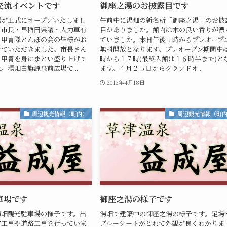
交流イベントです
御座之湯のお披露目です
湯が正式にオープンいたしまし
午前中に湯畑の新名所「御座之湯」のお披
ら市長・早稲田県議・人力車有
目がありました。館内は木の良い香りが漂
・甲冑隊とんぼの会の皆様がお
ていました。本日午後１時からプレオープ
けていただきました。市長さん
無料開放となります。プレオープン期間中
ら甲冑を身にまとい盛り上げて
時から１７時(最終入館は１６時半まで)と
。湯畑白旗源泉前広場で...
ます。４月２５日からグランドオ...
2013年4月18日
周辺観光情報（町内）
周辺観光情報（町
車場です
御座之湯の様子です
湯畑観光駐車場の様子です。出
湯畑で建築中の御座之湯の様子です。足場
雪工事や道路工事を行っていま
ブルーシートがとれて外観が良くわかりま