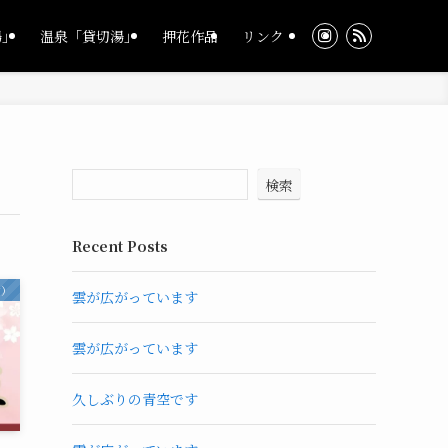
湯」
温泉「貸切湯」
押花作品
リンク
検索
Recent Posts
内）
雲が広がっています
雲が広がっています
久しぶりの青空です