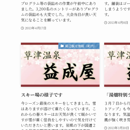
プログラム等の袋詰めの作業が午前中にあり
す。舗装はゴ
ました。3,200名のエントリーがありプログラ
しまうようで
ムの袋詰めも大変でした。大会当日が良い天
す。
気になることを願っています。
2013年4月8日
2013年4月17日
周辺観光情報（町内）
スキー場の様子です
「湯畑特別
今シーズン最後のスキーをしてきました。雪
３月７日から
はありますが溶けて重たくなっています。こ
トアップ」も
れからの春スキーはお天気が良くて暖かいで
なります。気温
すが雪が重く怪我をしやすいので気を付けて
風が強く吹き
いただきたいと思います。岩肌の下が国道２
2013年3月10日