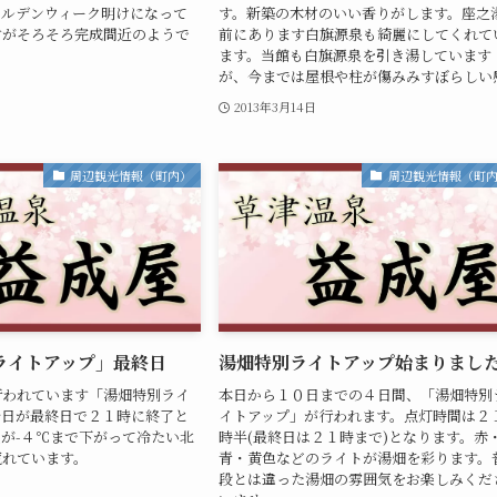
ールデンウィーク明けになって
す。新築の木材のいい香りがします。座之
すがそろそろ完成間近のようで
前にあります白旗源泉も綺麗にしてくれて
ます。当館も白旗源泉を引き湯しています
が、今までは屋根や柱が傷みみすぼらしい感.
2013年3月14日
周辺観光情報（町内）
周辺観光情報（町
ライトアップ」最終日
湯畑特別ライトアップ始まりまし
行われています「湯畑特別ライ
本日から１０日までの４日間、「湯畑特別
今日が最終日で２１時に終了と
イトアップ」が行われます。点灯時間は２
が-４℃まで下がって冷たい北
時半(最終日は２１時まで)となります。赤
荒れています。
青・黄色などのライトが湯畑を彩ります。
段とは違った湯畑の雰囲気をお楽しみくだ