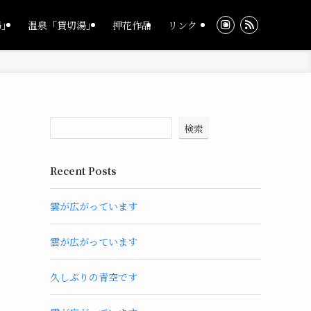
湯」
温泉「貸切湯」
押花作品
リンク
検索
Recent Posts
雲が広がっています
雲が広がっています
久しぶりの青空です