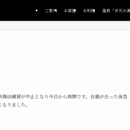
ご案内
お部屋
お料理
温泉「弁天の
車操法練習が中止となり今日から再開です。台風が去った後急
となりました。