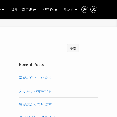
湯」
温泉「貸切湯」
押花作品
リンク
検索
Recent Posts
雲が広がっています
久しぶりの青空です
雲が広がっています