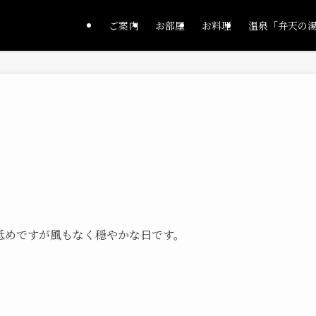
ご案内
お部屋
お料理
温泉「弁天の
低めですが風もなく穏やかな日です。