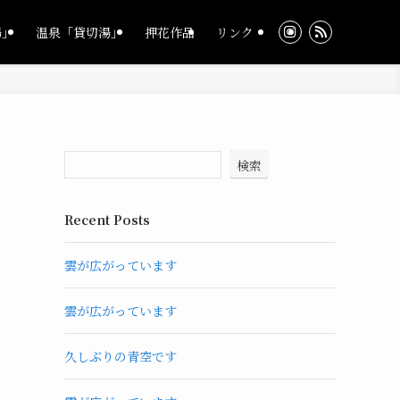
湯」
温泉「貸切湯」
押花作品
リンク
検索
Recent Posts
雲が広がっています
雲が広がっています
久しぶりの青空です