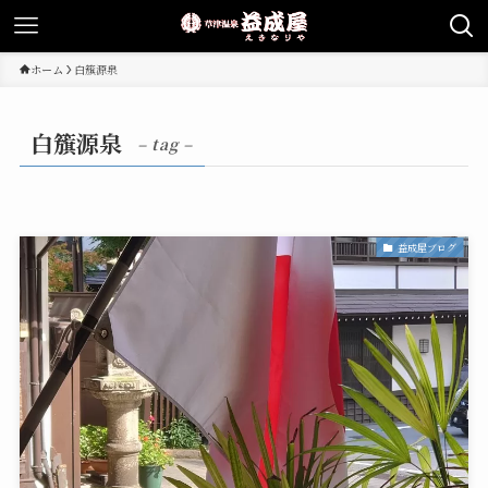
ホーム
白籏源泉
白籏源泉
– tag –
益成屋ブログ