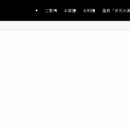
ご案内
お部屋
お料理
温泉「弁天の
。