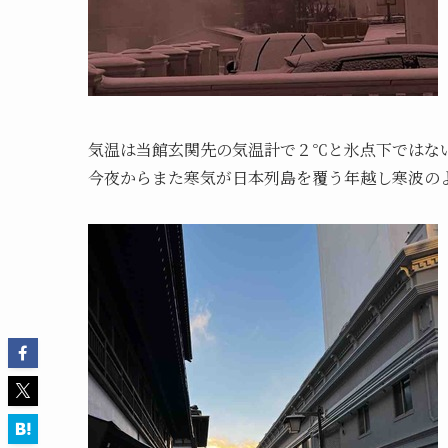
気温は当館玄関先の気温計で２℃と氷点下ではな
今夜からまた寒気が日本列島を覆う年越し寒波の