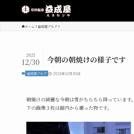
ホーム
益成屋ブログ
2021
今朝の朝焼けの様子です
12/30
益成屋ブログ
2021年12月30日
朝焼けの綺麗な今朝は雪がちらちら降っています
下の画像３枚は館内から撮った物です。