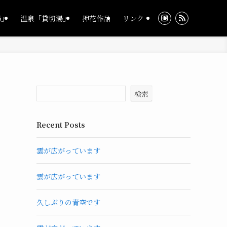
湯」
温泉「貸切湯」
押花作品
リンク
検索
Recent Posts
雲が広がっています
雲が広がっています
久しぶりの青空です