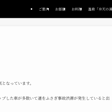
ご案内
お部屋
お料理
温泉「弁天の
気となっています。
ップした車が多数いて道をふさぎ事故渋滞が発生していると出