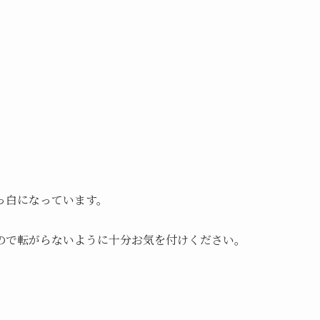
っ白になっています。
。
ので転がらないように十分お気を付けください。