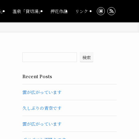
湯」
温泉「貸切湯」
押花作品
リンク
検索
Recent Posts
雲が広がっています
久しぶりの青空です
雲が広がっています