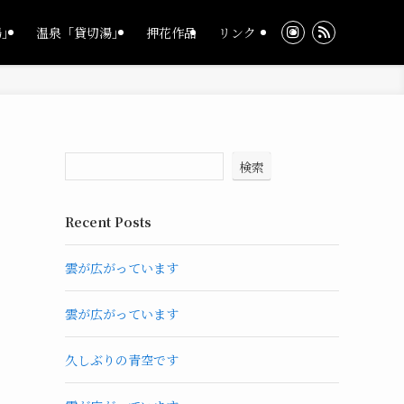
湯」
温泉「貸切湯」
押花作品
リンク
検索
Recent Posts
雲が広がっています
雲が広がっています
久しぶりの青空です