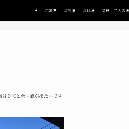
ご案内
お部屋
お料理
温泉「弁天の
温は０℃と低く風が冷たいです。