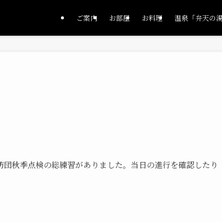
ご案内
お部屋
お料理
温泉「弁天の
防団秋季点検の総練習がありました。当日の進行を確認したり
。