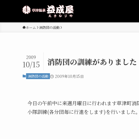
ホーム
消防団の活動
2009
消防団の訓練がありました
10/15
消防団の活動
2009年10月15日
今日の午前中に来週月曜日に行われます草津町消
小隊訓練(各分団毎に行進をします)を行いました