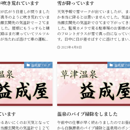
が吹き荒れています
雪が降っています
空が広がり日差しが戻りました
天気予報で雪マークが出ていましたが、ま
が真冬のように吹き荒れていま
か本当に降るとは思いませんでした。気温
当館玄関先の気温計で－２℃ま
当館玄関先の気温計で０℃まで下がってき
ました。屋根にもうっすらと積
した。監視カメラで見る駐車場のお客様の
道路はまだ凍っていてツルツル
のフロントガラスが雪で真っ白になってい
が当たれば溶けて車の運転...
す。日中に日が差せばすぐに溶けてしまい..
2023年4月8日
益成屋ブログ
益成屋ブ
ています
温泉のパイプ掃除をしました
降るあいにくのお天気となって
午前中の仕事が早く終わりましたのでお昼
は当館玄関先の気温計で１２℃
から白旗源泉のパイプ掃除と温泉用のポン