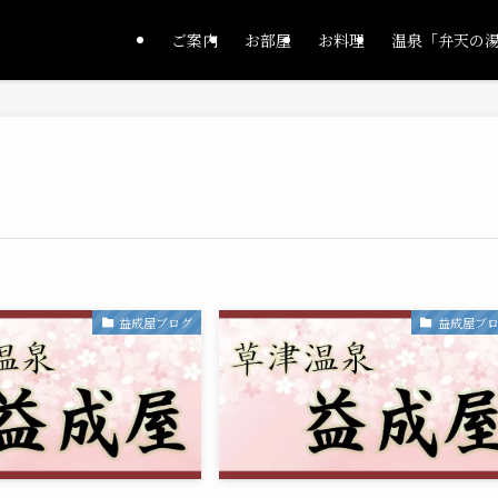
ご案内
お部屋
お料理
温泉「弁天の
益成屋ブログ
益成屋ブ