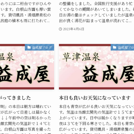
いわりには二桁台ですがひんや
の整備をしました。全国旅行支援があり忙
ています。白根山方面も厚い雲
くてかなりの期間があいてしまいました。
ます。貸切風呂・湯畑源泉松の
日お湯の量はチェックしていましたが温泉
呂庭の植木も雨に打たれて...
出が良く湯花が詰まって温泉が流れてこ...
2023年4月6日
益成屋ブログ
益成屋ブ
がってきました
本日も良いお天気になっています
清明」の本日は朝方は晴れてい
本日も青空が広がる良いお天気になってい
雲が広がって日差しは届かなく
す。気温は当館玄関先の気温計で１５℃ま
↓↓↓午前中の空は明るかった
上がっています。日中は暖かくなりますが
当館玄関先の気温計で１４℃と
夜は３℃を下回る寒さでした。本日も青空
す。白根山方面は写真を撮った
広がっています。貸切風呂・湯畑源泉鷲の