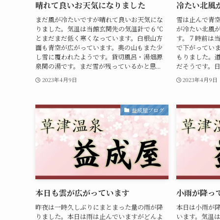
晴れて良いお天気になりました
冷たい北風
まだ風が冷たいですが晴れて良いお天気にな
雪は止んで青
りました。気温は当館玄関先の気温計で６℃
が冷たい北風
とまだまだ低く寒くなっています。白根山方
す。７時前は
面も青空が広がっています。奥の山もまた少
で下がってい
し雪に覆われたようです。貸切風呂・湯畑源
もりました。
泉関の湯です。まだ雪が残っているかと思...
だそうです。日
2023年4月9日
2023年4月9日
益成屋ブログ
本日も雲が広がっています
小雨が降っ
昨夜は一時久しぶりにまとまった量の雨が降
本日は小雨が
りました。本日は雨は止んでいますがどんよ
います。気温