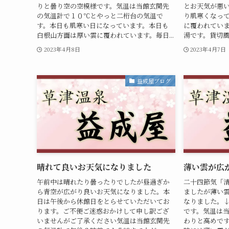
りと曇り空の空模様です。気温は当館玄関先
とお天気が悪
の気温計で１０℃とやっと二桁台の気温で
り肌寒くなっ
す。本日も肌寒い日になっています。本日も
に覆われてい
白根山方面は厚い雲に覆われています。毎日...
湯です。貸切風
2023年4月8日
2023年4月7日
益成屋ブログ
晴れて良いお天気になりました
薄い雲が広
午前中は晴れたり曇ったりでしたが昼過ぎか
二十四節気「
ら青空が広がり良いお天気になりました。本
ましたが薄い
日は午後から休館日をとらせていただいてお
なりました。
ります。ご不便ご迷惑おかけして申し訳ござ
です。気温は
いませんがご了承ください気温は当館玄関先
わりと高めで