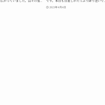
広がっていました。山々の雪...
です。本日も日差しがたっぷり降り注いで..
2023年4月4日