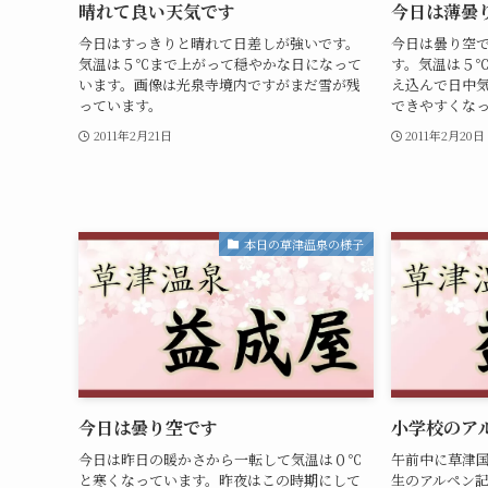
晴れて良い天気です
今日は薄曇
今日はすっきりと晴れて日差しが強いです。
今日は曇り空
気温は５℃まで上がって穏やかな日になって
す。気温は５
います。画像は光泉寺境内ですがまだ雪が残
え込んで日中
っています。
できやすくな
2011年2月21日
2011年2月20日
本日の草津温泉の様子
今日は曇り空です
小学校のア
今日は昨日の暖かさから一転して気温は０℃
午前中に草津
と寒くなっています。昨夜はこの時期にして
生のアルペン