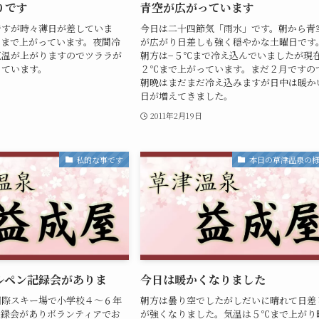
りです
青空が広がっています
ですが時々薄日が差していま
今日は二十四節気「雨水」です。朝から青
℃まで上がっています。夜間冷
が広がり日差しも強く穏やかな土曜日です
気温が上がりますのでツララが
朝方は−５℃まで冷え込んでいましたが現
っています。
２℃まで上がっています。まだ２月ですの
朝晩はまだまだ冷え込みますが日中は暖か
日が増えてきました。
2011年2月19日
私的な事です
本日の草津温泉の
ルペン記録会がありま
今日は暖かくなりました
国際スキー場で小学校４〜６年
朝方は曇り空でしたがしだいに晴れて日差
記録会がありボランティアでお
が強くなりました。気温は５℃まで上がり