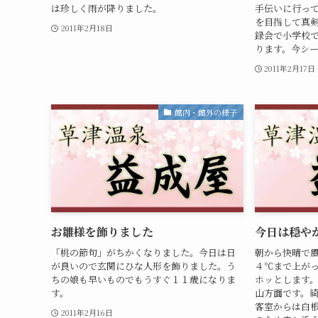
は珍しく雨が降りました。
手伝いに行っ
を目指して真
2011年2月18日
録会で小学校
ります。今シー
2011年2月17日
館内・館外の様子
お雛様を飾りました
今日は穏や
「桃の節句」がちかくなりました。今日は日
朝から快晴で
が良いので玄関にひな人形を飾りました。う
４℃まで上が
ちの娘も早いものでもうすぐ１１歳になりま
ホッとします
す。
山方面です。
客室からは白
2011年2月16日