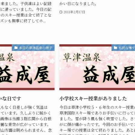
て来ました。子供達はよい記録
かい日になりました。
剣に滑っていました。今日の記
2011年2月17日
でのスキー授業は全て終了とな
ズンも無事に終了してホ...
本日の草津温泉の様子
私的な事
かな日です
小学校スキー授業がありました
風もなく日差しが強く気温は
今日は草津小学校５・６年生のスキー授業
っています。久しぶりに暖かく
草津国際スキー場でありお手伝いに行って
。画像は当館３階広間から白根
ました。雪が降り風も強く吹雪でした。さ
綺麗な青空が広がっています。
がに顔が痛かったです。今回のお手伝いで
根山方面は眺められません、念
キー場での授業は全て終わりました。あと