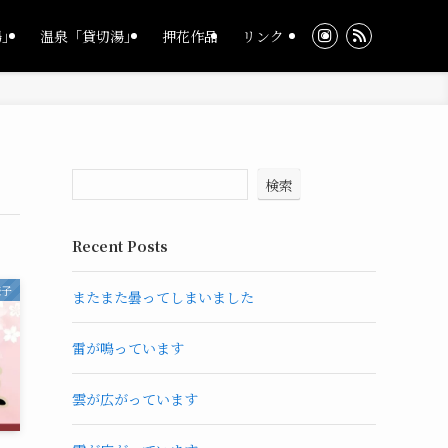
湯」
温泉「貸切湯」
押花作品
リンク
検索
Recent Posts
様子
またまた曇ってしまいました
雷が鳴っています
雲が広がっています