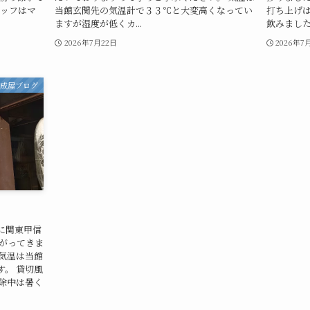
タッフはマ
当館玄関先の気温計で３３℃と大変高くなってい
打ち上げ
ますが湿度が低くカ...
飲みました。
2026年7月22日
2026年7
益成屋ブログ
に関東甲信
広がってきま
気温は当館
。 貸切風
除中は暑く