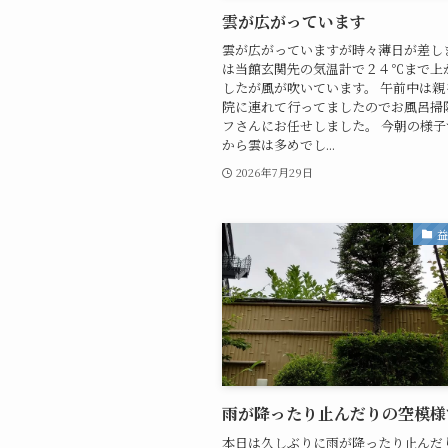
雲が広がっています
雲が広がっていますが時々薄日が差しま
は当館玄関先の気温計で２４℃まで上
したが風が吹いています。 午前中は親
院に連れて行ってましたのでお風呂掃
フさんにお任せしました。 今朝の様子
から雲は多めでし...
2026年7月29日
雨が降ったり止んだりの空模様
本日は久しぶりに雨が降ったり止んだ