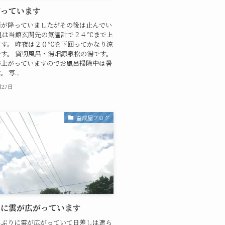
がっています
雨が降っていましたがその後は止んでい
温は当館玄関先の気温計で２４℃まで上
す。 昨夜は２０℃を下回ってかなり涼
す。 貸切風呂・湯畑源泉松の湯です。
が上がっていますのでお風呂掃除中は暑
 写...
月27日
益成屋ブログ
りに雲が広がっています
しぶりに雲が広がっていて日差しは遮ら