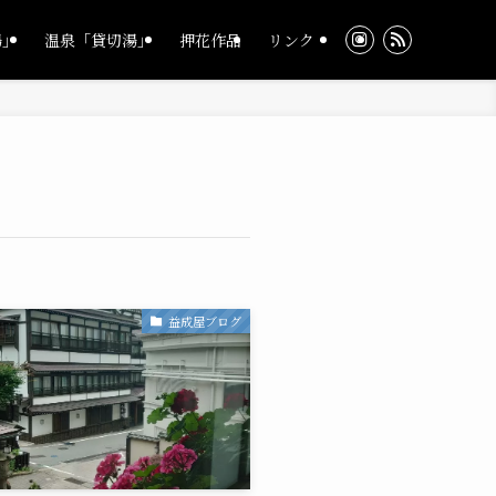
湯」
温泉「貸切湯」
押花作品
リンク
益成屋ブログ