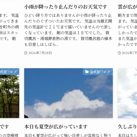
小雨が降ったり止んだりのお天気です
雲が広
す。 気温
ひどい降り方ではありませんが小雨が降ったり止
朝方まで
がってきま
んだりのぐずついたお天気です。 気温は当館玄関
ます。 気
を町外の病
先の気温計で２１℃まで届いていませんので涼し
がっていま
除はスタッ
くなっています。 朝の気温は１８℃でした。 貸
しかったで
です。 朝
切風呂・湯畑源泉熱の湯です。 貸切風呂庭の植木
また気温
も日差しはしばら...
かったです。
2026年7月28日
2026年7
益成屋ブログ
益成屋ブログ
です
本日も夏空が広がっています
久しぶ
りの空模様
本日も夏空が広がって強い日差しが容赦なく照り
本日は久