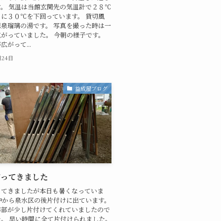
。 気温は当館玄関先の気温計で２８℃
に３０℃を下回っています。 貸切風
泉瑠璃の湯です。 写真を撮った時は一
がっていました。 今朝の様子です。
がって...
月24日
益成屋ブログ
がってきました
ってきましたが本日も暑くなっていま
中から泉水区の後片付けに出ています。
年部が少し片付けてくれていましたので
。 早い時間に全て片付けられました。