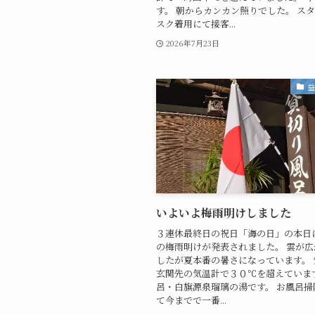
す。 朝からカンカン照りでした。 ス
スク着用にて接客...
2026年7月23日
いよいよ梅雨明けしました
３連休最終日の祝日「海の日」の本日
の梅雨明けが発表されました。 雲が
したが夏本番の暑さになっています。 
玄関先の気温計で３０℃を超えています
呂・白旗源泉瑠璃の湯です。 お風呂掃
て今までで一番...