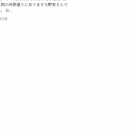
は西の河原通りにあります大野家さんで
 お...
月21日