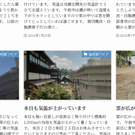
くしたら雷
付けています。 気温は当館玄関先の気温計で３
れています
ようで良か
０℃を超えています。 午前中は風が吹いて湿度も
と久しぶり
で２１℃を
下がりカラッとしていますので家の中では窓を開
呂・白旗源
。 以前の
けてじっとしていれば過ごせます。 貸切風呂・白
部青空が広
旗源泉千代の湯で...
朝から雲が広
2026年7月25日
2026年7
益成屋ブログ
益成屋ブログ
本日も気温が上がっています
雲が広
さになって
本日も強い日差しが容赦なく照り付けて標高約
雲が広が
等の仕入れ
1.200ｍの当地も気温が上がって暑くなっていま
す。 午前
く車の気温
す。 本日２２日と明日２３日はお休みさせていた
前日に青
今朝の様子で
だいておりますので予めご了承ください。 気温は
捗りました