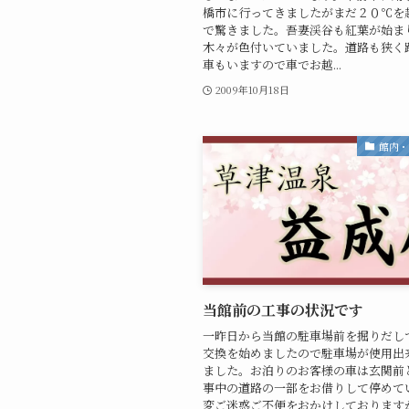
橋市に行ってきましたがまだ２０℃を
で驚きました。吾妻渓谷も紅葉が始ま
木々が色付いていました。道路も狭く
車もいますので車でお越...
2009年10月18日
館内
当館前の工事の状況です
一昨日から当館の駐車場前を掘りだし
交換を始めましたので駐車場が使用出
ました。お泊りのお客様の車は玄関前
事中の道路の一部をお借りして停めて
変ご迷惑ご不便をおかけしております