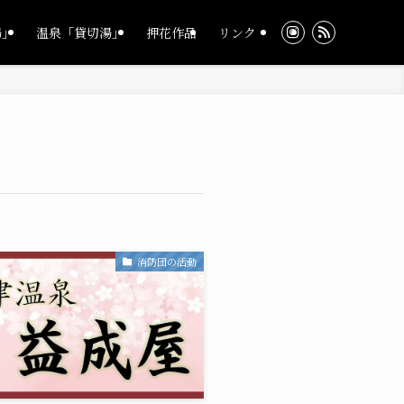
湯」
温泉「貸切湯」
押花作品
リンク
消防団の活動