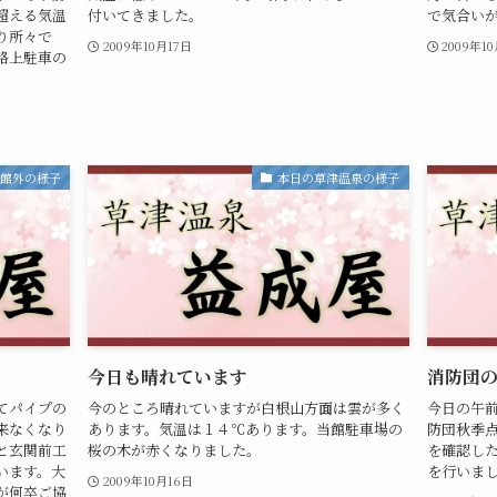
超える気温
付いてきました。
で気合い
り所々で
2009年10月17日
2009年1
路上駐車の
・館外の様子
本日の草津温泉の様子
今日も晴れています
消防団
てパイプの
今のところ晴れていますが白根山方面は雲が多く
今日の午
来なくなり
あります。気温は１４℃あります。当館駐車場の
防団秋季
と玄関前工
桜の木が赤くなりました。
を確認した
います。大
を行いま
2009年10月16日
が何卒ご協