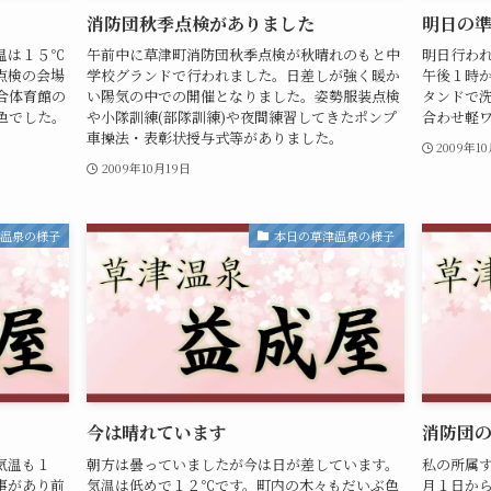
消防団秋季点検がありました
明日の
温は１５℃
午前中に草津町消防団秋季点検が秋晴れのもと中
明日行わ
点検の会場
学校グランドで行われました。日差しが強く暖か
午後１時
合体育館の
い陽気の中での開催となりました。姿勢服装点検
タンドで
色でした。
や小隊訓練(部隊訓練)や夜間練習してきたポンプ
合わせ軽
車操法・表彰状授与式等がありました。
2009年1
2009年10月19日
津温泉の様子
本日の草津温泉の様子
今は晴れています
消防団
気温も１
朝方は曇っていましたが今は日が差しています。
私の所属
事があり前
気温は低めで１２℃です。町内の木々もだいぶ色
月１日か