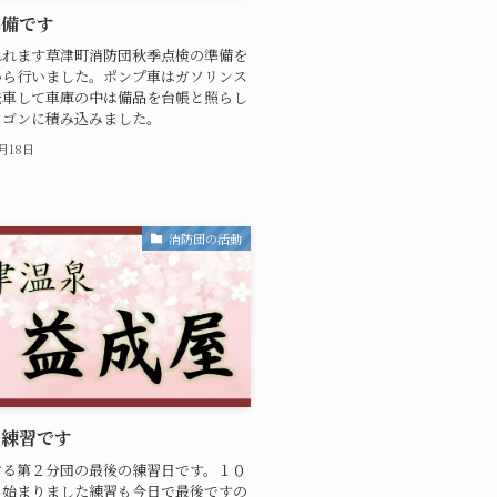
準備です
れれます草津町消防団秋季点検の準備を
から行いました。ポンプ車はガソリンス
洗車して車庫の中は備品を台帳と照らし
ワゴンに積み込みました。
0月18日
消防団の活動
の練習です
する第２分団の最後の練習日です。１０
ら始まりました練習も今日で最後ですの