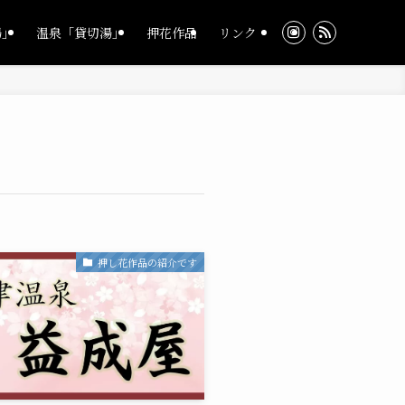
湯」
温泉「貸切湯」
押花作品
リンク
押し花作品の紹介です