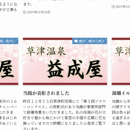
るようにな
ます。
2009年1
すが工事も
2009年11月28日
情報（町内）
館内・館外の様子
当館が表彰されました
湯畑イ
各月の２６
昨日１１月２５日草津町役場にて「第３回フラワ
当館から
キャンペー
ーコンテスト」の表彰式があり当館が事業所部門
の様子で
ただきま
で最優秀賞をいただきました。私の母親が花が大
回は色々
体をはじめ
好きで春から秋にかけて客室の手摺や玄関に花を
る過ぎる
手ぬぐいと
飾っていますので時期になりましたら是非ご覧下
ばと思い
さいませ。