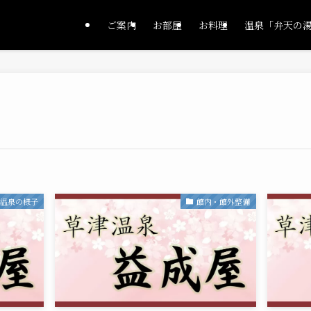
ご案内
お部屋
お料理
温泉「弁天の
津温泉の様子
館内・館外整備