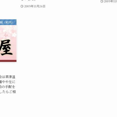
2009年1
2009年11月26日
情報（町内）
合は草津温
面やや左に
泊の手配を
したらご相