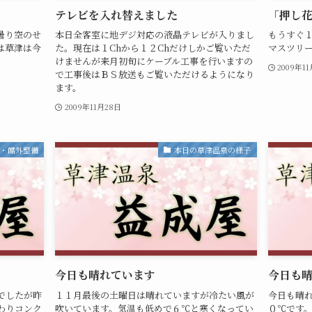
テレビを入れ替えました
「押し
曇り空のせ
本日全客室に地デジ対応の液晶テレビが入りまし
もうすぐ
は草津は今
た。現在は１Chから１２Chだけしかご覧いただ
マスツリ
けませんが来月初旬にケーブル工事を行いますの
2009年1
で工事後はＢＳ放送もご覧いただけるようになり
ます。
2009年11月28日
内・館外整備
本日の草津温泉の様子
今日も晴れています
今日も
でしたが昨
１１月最後の土曜日は晴れていますが冷たい風が
今日も晴
わりコンク
吹いています。気温も低めで６℃と寒くなってい
０℃です