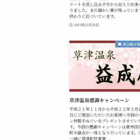
リートを流し込み夕方から出入り出来
りました。まだ細かい事が残っていま
終わりに近づいています。
2009年11月28日
周辺観光
草津温泉感謝キャンペーン
平成２１年１１月から平成２２年３月
日にご宿泊いただいたお客様へ今回の
ン特製手ぬぐいをプレゼントさせてい
す。今回の感謝キャンペーンは業界団
町や議会が一体となり行っています。
一緒に草津町民憲章...