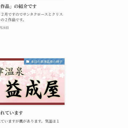
花作品」の紹介です
１２月ですのでサンタクロースとクリス
ーの２作品です。
1月28日
本日の草津温泉の様子
晴れています
れていますが風があります。気温は１
。