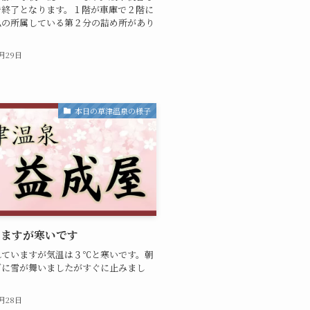
で終了となります。１階が車庫で２階に
私の所属している第２分の詰め所があり
2月29日
本日の草津温泉の様子
いますが寒いです
れていますが気温は３℃と寒いです。朝
ぎに雪が舞いましたがすぐに止みまし
2月28日