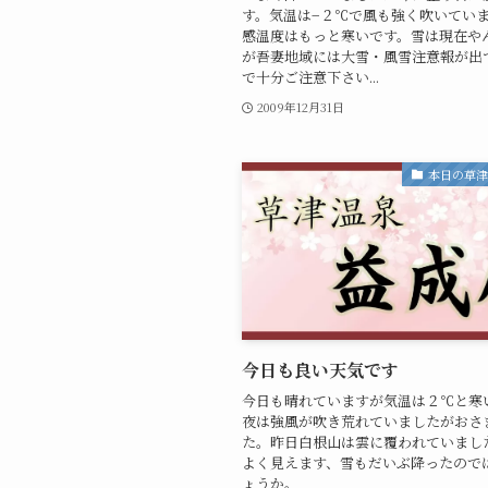
す。気温は−２℃で風も強く吹いてい
感温度はもっと寒いです。雪は現在や
が吾妻地域には大雪・風雪注意報が出
で十分ご注意下さい...
2009年12月31日
本日の草
今日も良い天気です
今日も晴れていますが気温は２℃と寒
夜は強風が吹き荒れていましたがおさ
た。昨日白根山は雲に覆われていまし
よく見えます、雪もだいぶ降ったので
ょうか。