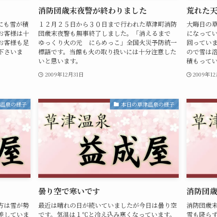
消防団歳末夜警が終わりました
荒れた
にも雪が積
１２月２５日から３０日まで行われた草津町消防
大晦日の
お客様は十
団歳末夜警も無事終了しました。「消えるまで
になって
お客様も足
ゆっくり火の元 にらめっこ」全国火災予防統一
回ってい
下さいま
標語です。当館も火の取り扱いには十分注意した
ので雪は
いと思います。
積もって
2009年12月31日
2009年1
津温泉の様子
本日の草津温泉の様子
曇り空で寒いです
消防団
方は雪が勢
最近は晴れの日が続いていましたが今日は曇り空
消防団歳
差していま
です。気温は１℃と冷え込み寒くなっています。
雪も降ら