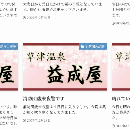
ますので体
大晦日から元日にかけて雪の予報となっていま
明日の夜
んでいます
す。暖かい服装でお出かけ下さいませ。
１分団と
ていますの
ます。
2009年12月30日
2009年1
津温泉の様子
消防団の活動
消防団歳末夜警です
晴れて
いです。昨
消防団歳末夜警は４日目に入りました。今晩は風
今日も晴
まりまし
が強く吹き寒くなってきました。
方と昼過
たが今日は
た。
2009年12月28日
はないでし
2009年1