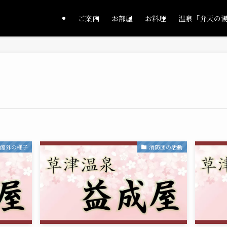
ご案内
お部屋
お料理
温泉「弁天の
・館外の様子
消防団の活動