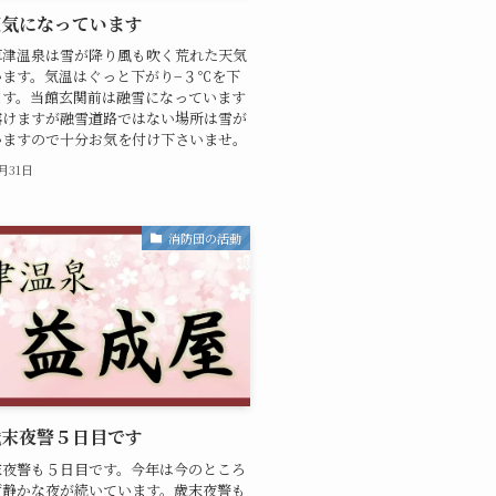
天気になっています
草津温泉は雪が降り風も吹く荒れた天気
います。気温はぐっと下がり−３℃を下
ます。当館玄関前は融雪になっています
溶けますが融雪道路ではない場所は雪が
いますので十分お気を付け下さいませ。
2月31日
消防団の活動
歳末夜警５日目です
末夜警も５日目です。今年は今のところ
ず静かな夜が続いています。歳末夜警も