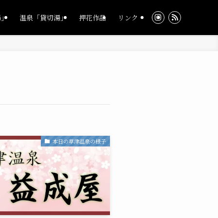
湯」
温泉「貸切湯」
押花作品
リンク
本日の草津温泉の様子