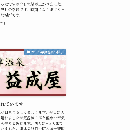
かったですが少し気温が上がりました。
根神社の階段です。時期になりますと石
麗な場所です。
月23日
本日の草津温泉の様子
晴れています
気が目まぐるしく変わります。今日は天
り晴れましたが気温は４℃と低めで空気
ひんやりと感じます。朝方は−５℃まで
でいました。連休最終日で町内は大変賑