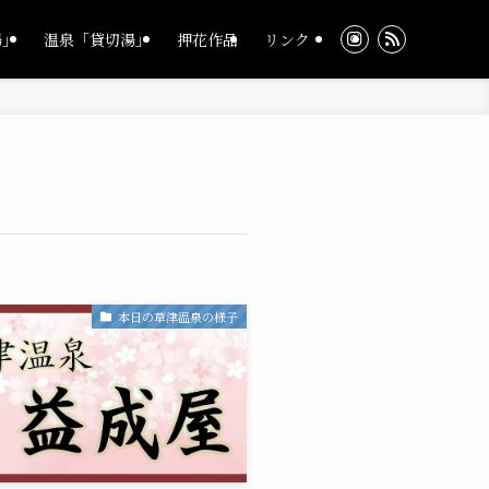
湯」
温泉「貸切湯」
押花作品
リンク
本日の草津温泉の様子