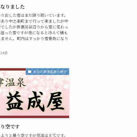
になりました
降り出した雪はまだ降り続いています。
があり中之条町まで行って来ましたが中
雨でしたが吾妻渓谷辺りから雪に変わっ
。湿った雪ですが夜になると冷えて積も
れません。町内はすっかり雪景色になり
月24日
本日の草津温泉の様子
曇り空です
んよりと曇り空ですが気温は８℃です。