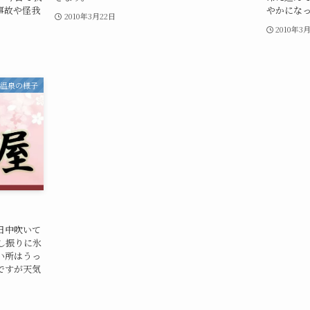
事故や怪我
やかにな
2010年3月22日
2010年3
津温泉の様子
日中吹いて
し振りに氷
い所はうっ
ですが天気