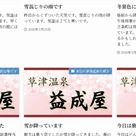
雪混じりの雨です
冬景色
す。気温は
昨日からぐずついた天気です。雪混じりの雨が降
昼前から
ます。早く
っています。気温は２℃と寒いです。
午後用事
呂の庭には
之条町は
2010年3月25日
ています
るかもし
ました。
2010年3
私的な事です
本日の草津温泉の様子
た
雪が降っています
今日は
業証書授与
朝方は曇り空でしたが雪が降ってきました。春の
今日はど