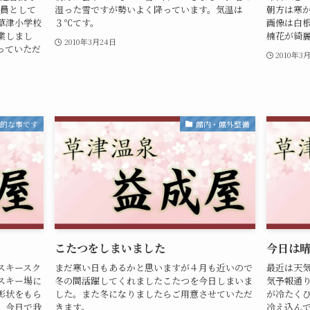
役員として
湿った雪ですが勢いよく降っています。気温は
朝方は寒
草津小学校
３℃てす。
画像は白
業しまし
楠花が綺
2010年3月24日
っていただ
2010年3
私的な事です
館内・館外整備
こたつをしまいました
今日は
スキースク
まだ寒い日もあるかと思いますが４月も近いので
最近は天
スキー場に
冬の間活躍してくれましたこたつを今日しまいま
気予報通
彰状をもら
した。また冬になりましたらご用意させていただ
が冷たく
。今日で我
きます。
冷え込ん