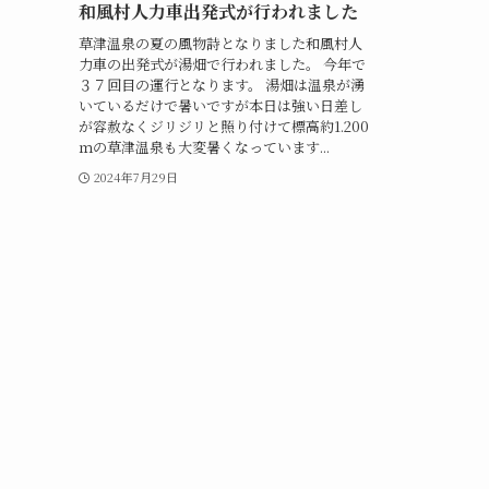
和風村人力車出発式が行われました
草津温泉の夏の風物詩となりました和風村人
力車の出発式が湯畑で行われました。 今年で
３７回目の運行となります。 湯畑は温泉が湧
いているだけで暑いですが本日は強い日差し
が容赦なくジリジリと照り付けて標高約1.200
ｍの草津温泉も大変暑くなっています...
2024年7月29日