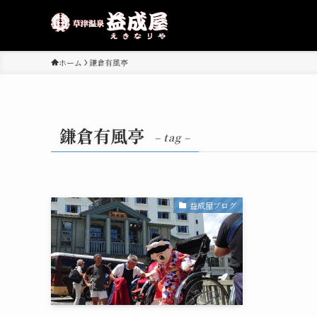
ホーム
鎌倉有風亭
鎌倉有風亭
– tag –
益成屋ブログ