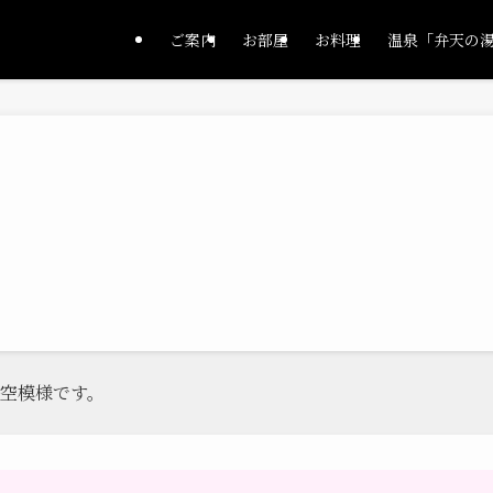
ご案内
お部屋
お料理
温泉「弁天の
空模様です。