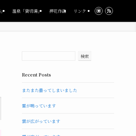
湯」
温泉「貸切湯」
押花作品
リンク
検索
Recent Posts
またまた曇ってしまいました
雷が鳴っています
雲が広がっています