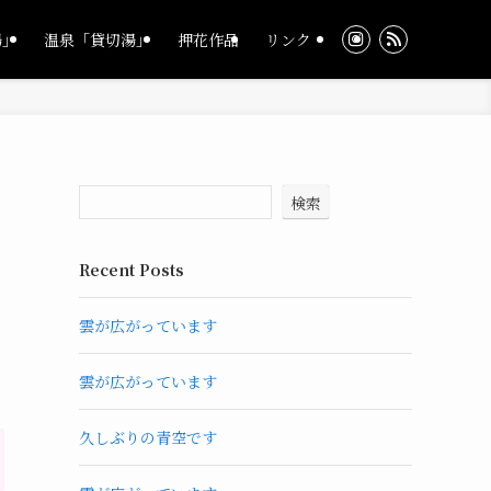
湯」
温泉「貸切湯」
押花作品
リンク
検索
Recent Posts
雲が広がっています
雲が広がっています
久しぶりの青空です