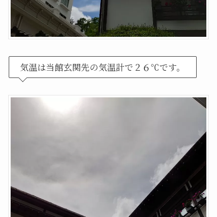
気温は当館玄関先の気温計で２６℃です。