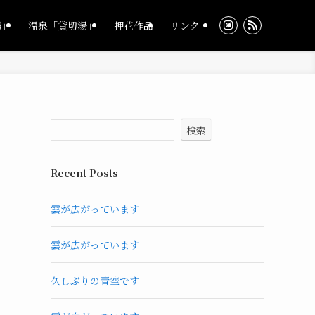
湯」
温泉「貸切湯」
押花作品
リンク
検索
Recent Posts
雲が広がっています
雲が広がっています
久しぶりの青空です